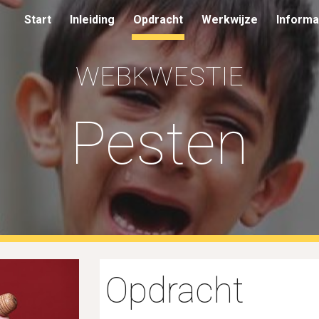
Start
Inleiding
Opdracht
Werkwijze
Informa
ip to main content
Skip to navigat
WEBKWESTIE
Pesten
Opdracht